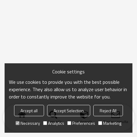
Cookie settings
We use cookies to provide you with the best possible
experience. They also allow us to analyze user behavior in
order to constantly improve the website for you.
Accept all
Accept Selection
Reject All
Inicio
búsqueda
categoría
Enviar consulta
Necessary
Analytics
Preferences
Marketing