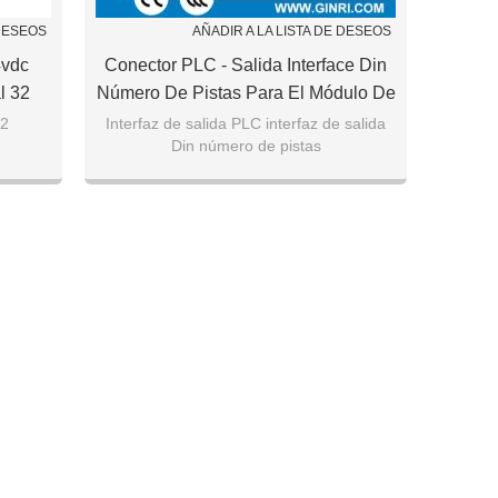
 DESEOS
AÑADIR A LA LISTA DE DESEOS
4vdc
Conector PLC - Salida Interface Din
l 32
Número De Pistas Para El Módulo De
Relés JR - D32pc - F - AH / 24vdc
32
Interfaz de salida PLC interfaz de salida
Din número de pistas
Canal 32