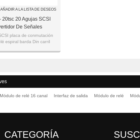
AÑADIR A LA LISTA DE DESEOS
 - 20tsc 20 Agujas SCSI
ertidor De Señales
SCSI placa de conmutación
é espiral barda Din carril
ves
Módulo de relé 16 canal
Interfaz de salida
Módulo de relé
Módu
CATEGORÍA
SUSC