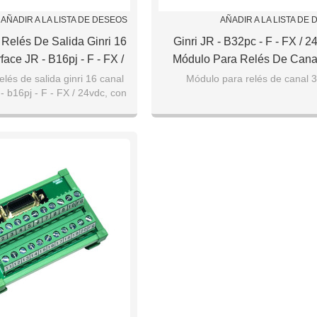
AÑADIR A LA LISTA DE DESEOS
AÑADIR A LA LISTA DE
Relés De Salida Ginri 16
Ginri JR - B32pc - F - FX / 2
face JR - B16pj - F - FX /
Módulo Para Relés De Cana
, Con Conector IDC
lés de salida ginri 16 canal
Módulo para relés de canal 
- b16pj - F - FX / 24vdc, con
conector IDC