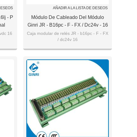
 DESEOS
AÑADIR A LA LISTA DE DESEOS
lj - P
Módulo De Cableado Del Módulo
nal
Ginri JR - B16pc - F - FX / Dc24v - 16
lida
4vdc 16
Caja modular de relés JR - b16pc - F - FX
/ dc24v 16