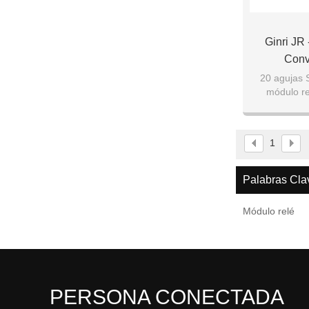
Ginri JR
Conv
20 agujas 
módulo rel
1
Palabras Cla
Módulo relé
PERSONA CONECTADA