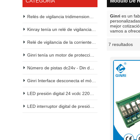
CATEGORÍA
Módulo De R
Ginri
es un fab
Relés de vigilancia tridimensional kinry 2200vac 380vac
personalizada
mejor cotizaci
Kinray tenía un relé de vigilancia de tensión.
vamos a ofrecer
Relé de vigilancia de la corriente continua
7 resultados
escaparate
Ginri tenía un motor de protección.
Número de pistas dc24v - Din del módulo de relés de kinry PLC
Ginri Interface desconecta el módulo de relés dc24v - Din
LED presión digital 24 vcdc 2200vac 380vac
LED interruptor digital de presión 24 VCD 2200vac 380vac