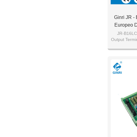
Ginri JR -
Europeo D
Salida 16 
JR-B16LC
Output Termi
20Pi