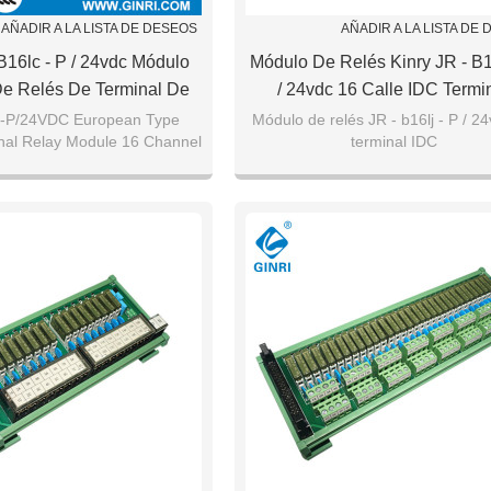
AÑADIR A LA LISTA DE DESEOS
AÑADIR A LA LISTA DE
 B16lc - P / 24vdc Módulo
Módulo De Relés Kinry JR - B16
e Relés De Terminal De
/ 24vdc 16 Calle IDC Termi
Calle 20 Conectores IDC /
Sección PLC Interfaz De Sa
-P/24VDC European Type
Módulo de relés JR - b16lj - P / 2
nal Relay Module 16 Channel
terminal IDC
Mil
n IDC/MIL Connector