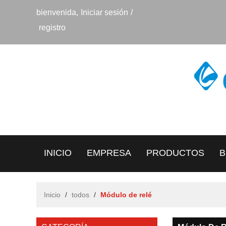
bienvenida,
Iniciar sesión
/
registro
INICIO
EMPRESA
PRODUCTOS
B
CONTACTO
Inicio
/
todos
/
Módulo de relé