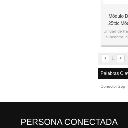
Módulo De
25tdc Mó
Unidad de tra
subcentral d
1
Palabras Cla
Conector 25p
PERSONA CONECTADA