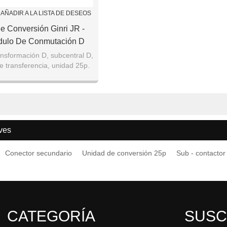
AÑADIR A LA LISTA DE DESEOS
 Conversión Ginri JR -
dulo De Conmutación D
nsformación D, subcentral D,
e transferencia, unidad 25p.
ves
Conector secundario
Unidad de conversión 25p
Sub - contactor
CATEGORÍA
SUSC