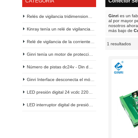
CATEGORÍA
Conector Se
Ginri
es un fab
Relés de vigilancia tridimensional kinry 2200vac 380vac
al por mayor p
nosotros ahora
Kinray tenía un relé de vigilancia de tensión.
más bajo de
C
Relé de vigilancia de la corriente continua
1 resultados
escaparate
Ginri tenía un motor de protección.
Número de pistas dc24v - Din del módulo de relés de kinry PLC
Ginri Interface desconecta el módulo de relés dc24v - Din
LED presión digital 24 vcdc 2200vac 380vac
LED interruptor digital de presión 24 VCD 2200vac 380vac