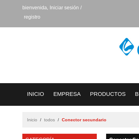
bienvenida,
Iniciar sesión
/
registro
INICIO
EMPRESA
PRODUCTOS
B
CONTACTO
Inicio
/
todos
/
Conector secundario