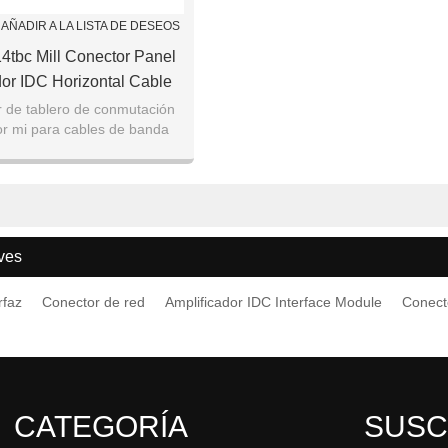
AÑADIR A LA LISTA DE DESEOS
14tbc Mill Conector Panel
dor IDC Horizontal Cable
nterface Module
r de tablero de conmutación
or mi para cables de banda
plana
ves
rfaz
Conector de red
Amplificador IDC Interface Module
Conecto
CATEGORÍA
SUSC