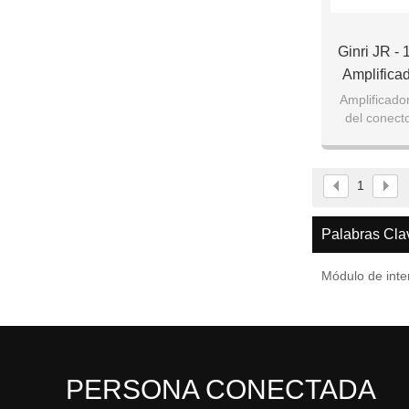
Ginri JR - 
Amplifica
I
Amplificado
del conect
1
Palabras Cla
Módulo de inte
PERSONA CONECTADA