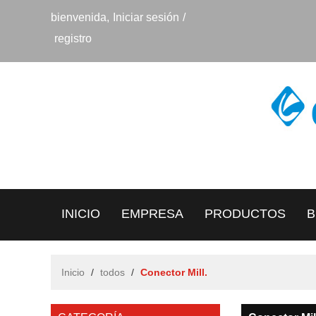
bienvenida,
Iniciar sesión
/
registro
INICIO
EMPRESA
PRODUCTOS
B
CONTACTO
Inicio
/
todos
/
Conector Mill.