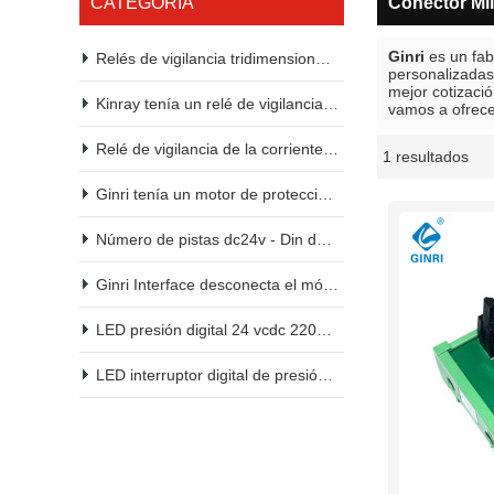
CATEGORÍA
Conector Mil
Ginri
es un fab
Relés de vigilancia tridimensional kinry 2200vac 380vac
personalizada
mejor cotizaci
Kinray tenía un relé de vigilancia de tensión.
vamos a ofrecer
Relé de vigilancia de la corriente continua
1 resultados
escaparate
Ginri tenía un motor de protección.
Número de pistas dc24v - Din del módulo de relés de kinry PLC
Ginri Interface desconecta el módulo de relés dc24v - Din
LED presión digital 24 vcdc 2200vac 380vac
LED interruptor digital de presión 24 VCD 2200vac 380vac