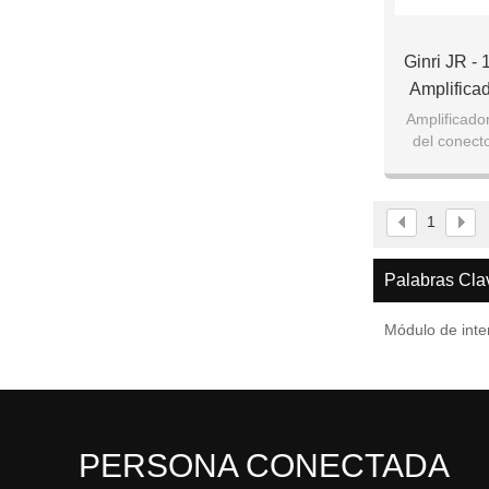
Ginri JR - 
Amplifica
I
Amplificado
del conect
1
Palabras Cla
Módulo de inte
PERSONA CONECTADA