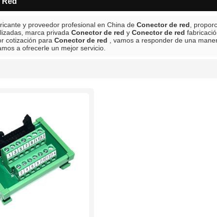
e Red
ricante y proveedor profesional en China de
Conector de red
, propor
lizadas, marca privada
Conector de red
y
Conector de red
fabricaci
or cotización para
Conector de red
, vamos a responder de una maner
amos a ofrecerle un mejor servicio.
lista