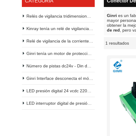
CATEGORÍA
Conector D
Ginri
es un fab
Relés de vigilancia tridimensional kinry 2200vac 380vac
mayor persona
obtener la mej
Kinray tenía un relé de vigilancia de tensión.
de red
, pero v
Relé de vigilancia de la corriente continua
1 resultados
escaparate
Ginri tenía un motor de protección.
Número de pistas dc24v - Din del módulo de relés de kinry PLC
Ginri Interface desconecta el módulo de relés dc24v - Din
LED presión digital 24 vcdc 2200vac 380vac
LED interruptor digital de presión 24 VCD 2200vac 380vac