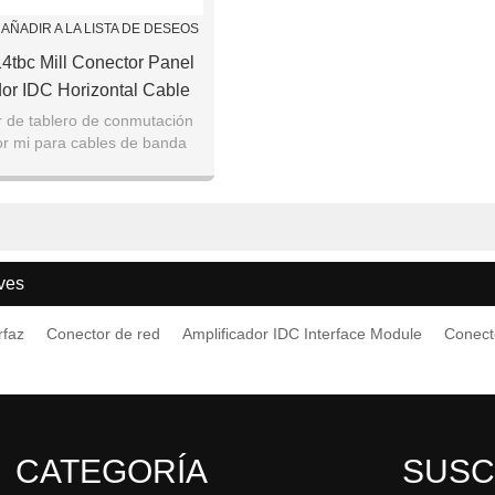
AÑADIR A LA LISTA DE DESEOS
14tbc Mill Conector Panel
dor IDC Horizontal Cable
nterface Module
r de tablero de conmutación
or mi para cables de banda
plana
ves
rfaz
Conector de red
Amplificador IDC Interface Module
Conecto
CATEGORÍA
SUSC