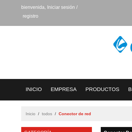
bienvenida,
Iniciar sesión
/
registro
INICIO
EMPRESA
PRODUCTOS
B
CONTACTO
Inicio
/
todos
/
Conector de red